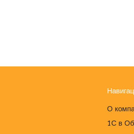
Навига
О комп
1С в О