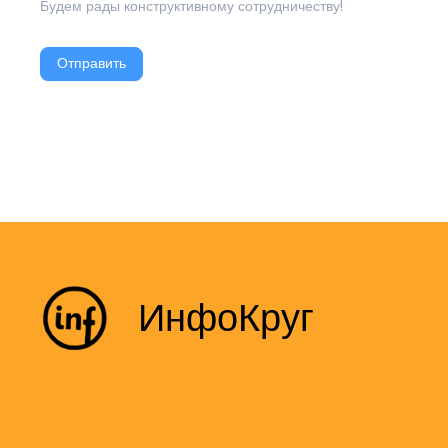
Будем рады конструктивному сотрудничеству!
Отправить
ИнфоКруг