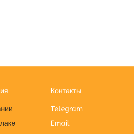
ция
Контакты
ании
Telegram
блаке
Email