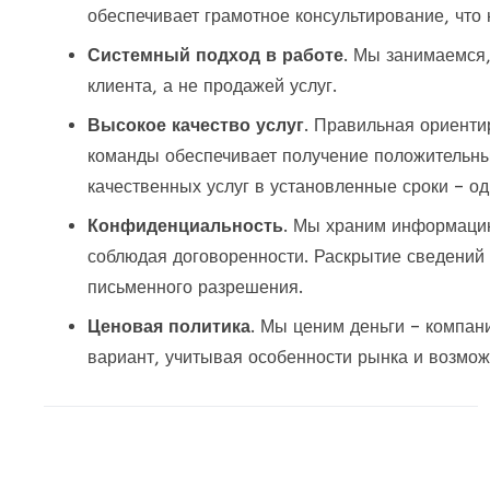
обеспечивает грамотное консультирование, что
Системный подход в работе
. Мы
занимаемся,
клиента, а не продажей услуг.
Высокое к
ачеств
о
услуг
.
Правильная ориентир
команды обеспечивает получение положительны
качественных услуг в установленные сроки – о
Конфиденциальность
.
Мы храним информацию 
соблюдая договоренности. Раскрытие сведений 
письменного разрешения.
Ценовая политика
.
Мы ценим деньги – к
омпан
вариант,
учитыва
я
особенности рынка и возмож
Обратная
Если
связь
вы
человек,
оставьте