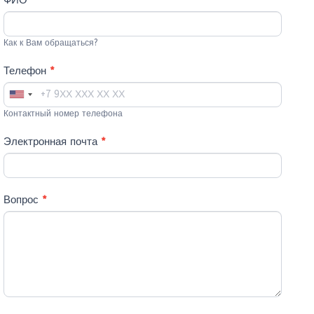
Как к Вам обращаться?
Телефон
*
United
Контактный номер телефона
States
+1
Электронная почта
*
Вопрос
*